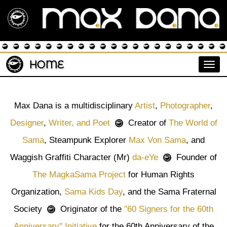
HOME
Togg
Max Dana is a multidisciplinary
Artist
,
Photographer
,
Designer
,
Writer, and Poet
Creator of
The World of
Sama
, Steampunk Explorer
Max Von Sama
, and
Waggish Graffiti Character (Mr)
da-eYe
Founder of
The MagkaSama Project
for Human Rights
Organization,
Sama Kids Day
, and the Sama Fraternal
Society
Originator of the
"60 Signers for the 60th
Anniversary" Initiative
for the 60th Anniversary of the